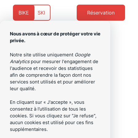
Aller
Aller
au
au
Présentement
Naviguer
BIKE
SKI
Réservation
contenu
pied
sur
vers
de
page
Nous avons à cœur de protéger votre vie
privée.
/fr
Menu
Notre site utilise uniquement
Google
Analytics
pour mesurer l'engagement de
l'audience et recevoir des statistiques
afin de comprendre la façon dont nos
services sont utilisés et pour améliorer
leur qualité.
En cliquant sur « J'accepte », vous
consentez à l’utilisation de tous les
cookies. Si vous cliquez sur "Je refuse",
aucun cookies est utilisé pour ces fins
supplémentaires.