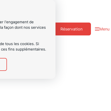
er l'engagement de
 la façon dont nos services
Présentement
Naviguer
BIKE
SKI
/fr
Réservation
Menu
sur
vers
 de tous les cookies. Si
r ces fins supplémentaires.
 VOTRE PLA
DEUX ROUE