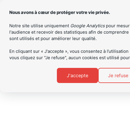
Aller
Aller
au
au
Nous avons à cœur de protéger votre vie privée.
contenu
pied
de
Notre site utilise uniquement
Google Analytics
pour mesur
page
ECOLE SUISSE DE SKI & BIKE
l'audience et recevoir des statistiques afin de comprendre
GRIMENTZ-ZINAL
sont utilisés et pour améliorer leur qualité.
En cliquant sur « J'accepte », vous consentez à l’utilisation
vous cliquez sur "Je refuse", aucun cookies est utilisé pou
PARTAGER
J'accepte
Je refuse
SUR 