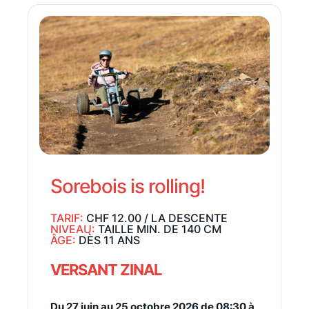
Sorebois is rolling!
TARIF:
CHF 12.00 / LA DESCENTE
NIVEAU:
TAILLE MIN. DE 140 CM
ÂGE:
DÈS 11 ANS
VERSANT ZINAL
Du 27 juin au 25 octobre 2026 de 08:30 à