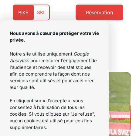
Aller
Aller
au
au
Présentement
Naviguer
BIKE
SKI
Réservation
contenu
pied
sur
vers
de
page
Nous avons à cœur de protéger votre vie
privée.
/fr
Menu
Notre site utilise uniquement
Google
Analytics
pour mesurer l'engagement de
l'audience et recevoir des statistiques
afin de comprendre la façon dont nos
services sont utilisés et pour améliorer
leur qualité.
En cliquant sur « J'accepte », vous
consentez à l’utilisation de tous les
cookies. Si vous cliquez sur "Je refuse",
aucun cookies est utilisé pour ces fins
supplémentaires.