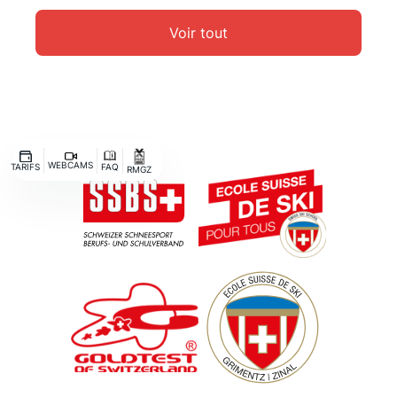
Voir tout
WEBCAMS
TARIFS
FAQ
RMGZ