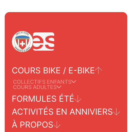
COURS BIKE / E-BIKE
COLLECTIFS ENFANTS
COURS ADULTES
FORMULES ÉTÉ
ACTIVITÉS EN ANNIVIERS
TOURS POUR ADULTES
À PROPOS
GRIMENTZ/ZINAL