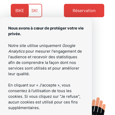
Aller
Aller
au
au
Présentement
Naviguer
BIKE
SKI
Réservation
contenu
pied
sur
vers
de
page
Nous avons à cœur de protéger votre vie
privée.
/fr
Menu
Notre site utilise uniquement
Google
Analytics
pour mesurer l'engagement de
l'audience et recevoir des statistiques
afin de comprendre la façon dont nos
services sont utilisés et pour améliorer
leur qualité.
En cliquant sur « J'accepte », vous
consentez à l’utilisation de tous les
cookies. Si vous cliquez sur "Je refuse",
aucun cookies est utilisé pour ces fins
supplémentaires.