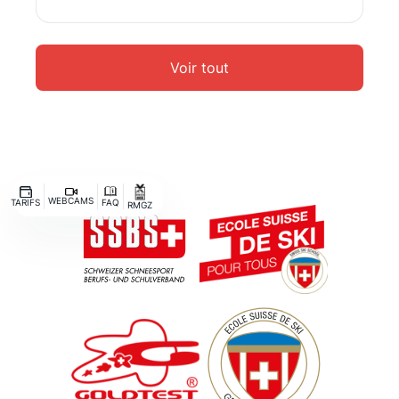
Voir tout
WEBCAMS
TARIFS
FAQ
RMGZ