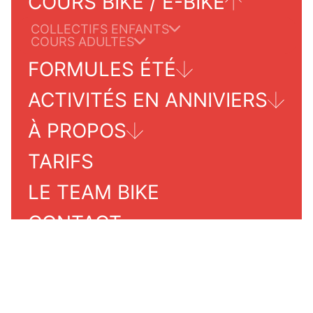
COURS BIKE / E-BIKE
COLLECTIFS ENFANTS
COURS ADULTES
FORMULES ÉTÉ
ACTIVITÉS EN ANNIVIERS
TOURS POUR ADULTES
À PROPOS
GRIMENTZ/ZINAL
TARIFS
INFORMATIONS PRATIQUES
INFOS SERVICES
NOTRE ÉCOLE
LE TEAM BIKE
CONTACT
AGENDA ÉTÉ