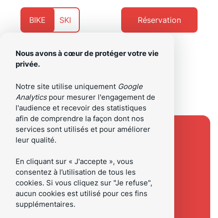
Aller
Aller
au
au
Présentement
Naviguer
BIKE
SKI
Réservation
contenu
pied
sur
vers
de
page
Nous avons à cœur de protéger votre vie
privée.
/fr
Menu
Notre site utilise uniquement
Google
Analytics
pour mesurer l'engagement de
l'audience et recevoir des statistiques
afin de comprendre la façon dont nos
services sont utilisés et pour améliorer
leur qualité.
En cliquant sur « J'accepte », vous
consentez à l’utilisation de tous les
cookies. Si vous cliquez sur "Je refuse",
aucun cookies est utilisé pour ces fins
supplémentaires.