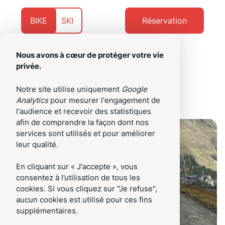
Aller
Aller
au
au
Présentement
Naviguer
BIKE
SKI
Réservation
contenu
pied
sur
vers
de
page
Nous avons à cœur de protéger votre vie
privée.
/fr
Menu
Notre site utilise uniquement
Google
Analytics
pour mesurer l'engagement de
l'audience et recevoir des statistiques
afin de comprendre la façon dont nos
services sont utilisés et pour améliorer
leur qualité.
En cliquant sur « J'accepte », vous
consentez à l’utilisation de tous les
cookies. Si vous cliquez sur "Je refuse",
aucun cookies est utilisé pour ces fins
supplémentaires.