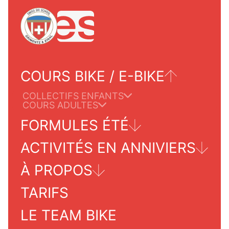
COURS BIKE / E-BIKE
COLLECTIFS ENFANTS
COURS ADULTES
FORMULES ÉTÉ
ACTIVITÉS EN ANNIVIERS
TOURS POUR ADULTES
À PROPOS
GRIMENTZ/ZINAL
TARIFS
INFORMATIONS PRATIQUES
INFOS SERVICES
NOTRE ÉCOLE
LE TEAM BIKE