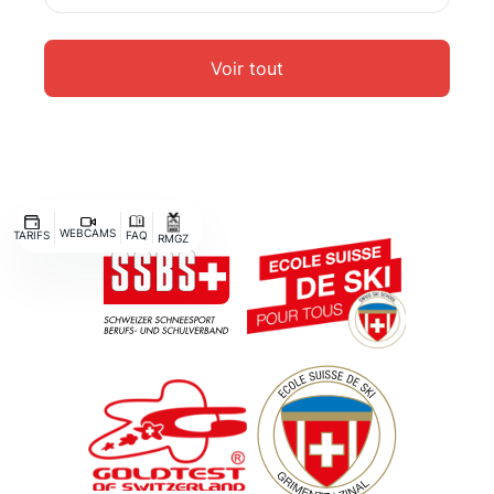
Voir tout
WEBCAMS
TARIFS
FAQ
RMGZ