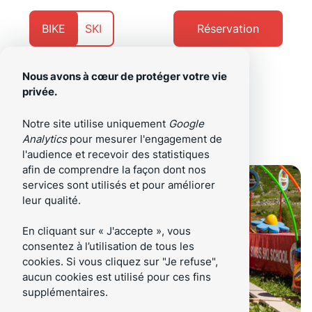
Aller
Aller
au
au
Présentement
Naviguer
BIKE
SKI
Réservation
contenu
pied
sur
vers
de
page
Nous avons à cœur de protéger votre vie
privée.
/fr
Menu
Notre site utilise uniquement
Google
Analytics
pour mesurer l'engagement de
l'audience et recevoir des statistiques
afin de comprendre la façon dont nos
services sont utilisés et pour améliorer
leur qualité.
En cliquant sur « J'accepte », vous
consentez à l’utilisation de tous les
cookies. Si vous cliquez sur "Je refuse",
aucun cookies est utilisé pour ces fins
supplémentaires.