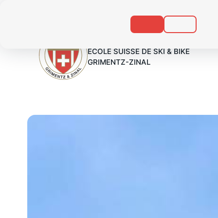
Zum
Gehen
Inhalt
Sie
gehen
zur
Fußzeile
ECOLE SUISSE DE SKI & BIKE
GRIMENTZ-ZINAL