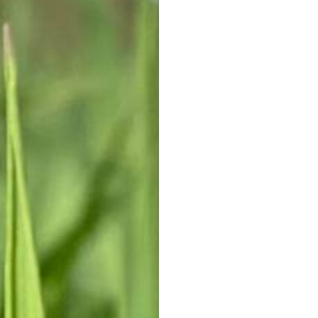
BIKE
FOR
SO