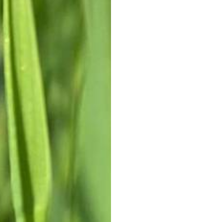
Mit dem
erkund
Durch
unsere Kurs
Ausflüge.
Unser Ziel ist es,
von Grimentz bis Zi
auf zwei Rädern mo
Atem zu halten un
zu genießen.
Unsere Kurse sind 
Fortgeschrittenen 
benötigen, um den 
genießen.
Egal, ob es sich um