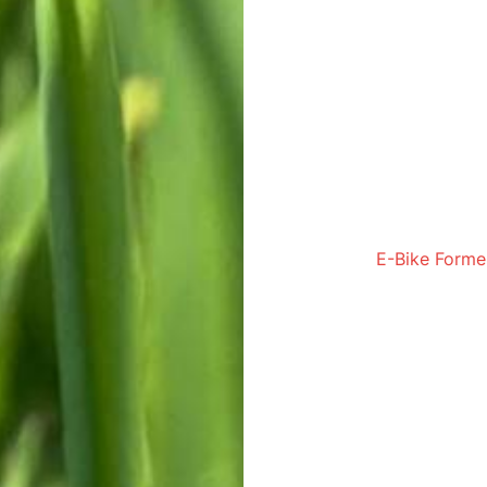
hinunter zu fahren
Geländearten zu ma
Gruppenkurs zu bu
Ausflüge teilzuneh
spannenden Abente
bereichern.
Das E-Bike in den 
höher zu fahren,
wa
Unmöglichen lag, w
E-Bike Forme