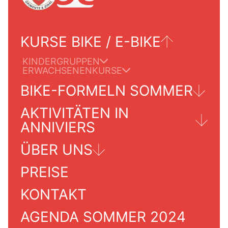
KURSE BIKE / E-BIKE
KINDERGRUPPEN
ERWACHSENENKURSE
BIKE-FORMELN SOMMER
AKTIVITÄTEN IN
TOUREN FÜR ERWACHSENE
ANNIVIERS
ÜBER UNS
GRIMENTZ/ZINAL
PREISE
PRAKTISCHE INFORMATIONEN
INFO-SERVICES
UNSERE SCHULE
KONTAKT
AGENDA SOMMER 2024