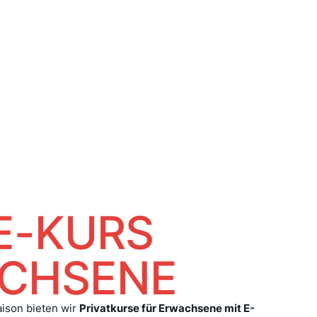
E-KURS
CHSENE
ison bieten wir
Privatkurse für Erwachsene mit E-