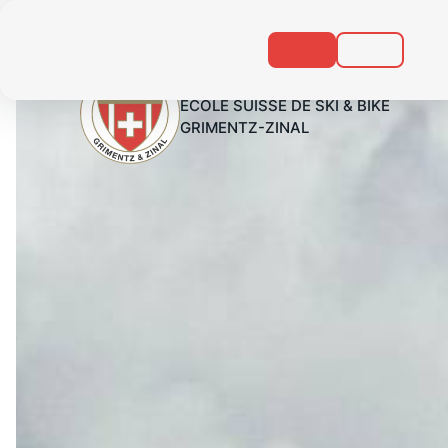
Zum
Gehen
Inhalt
Sie
gehen
zur
Fußzeile
ECOLE SUISSE DE SKI & BIKE
GRIMENTZ-ZINAL