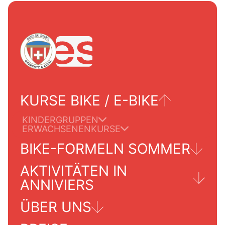
KURSE BIKE / E-BIKE
KINDERGRUPPEN
ERWACHSENENKURSE
BIKE-FORMELN SOMMER
AKTIVITÄTEN IN
TOUREN FÜR ERWACHSENE
ANNIVIERS
ÜBER UNS
GRIMENTZ/ZINAL