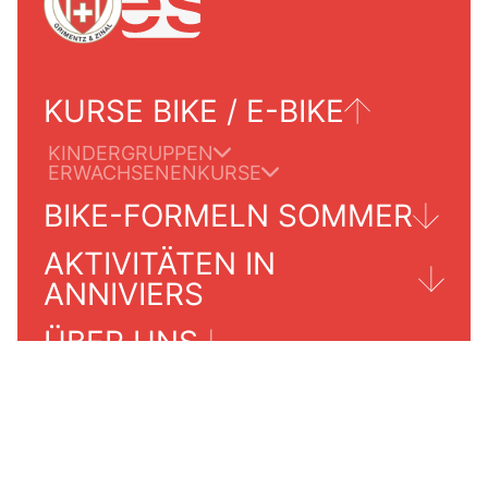
KURSE BIKE / E-BIKE
KINDERGRUPPEN
ERWACHSENENKURSE
BIKE-FORMELN SOMMER
AKTIVITÄTEN IN
TOUREN FÜR ERWACHSENE
ANNIVIERS
ÜBER UNS
GRIMENTZ/ZINAL
PREISE
PRAKTISCHE INFORMATIONEN
INFO-SERVICES
UNSERE SCHULE
KONTAKT
AGENDA SOMMER 2024